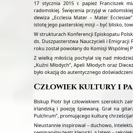
17 stycznia 2015 r. papież Franciszek 
radomskiej. Święcenia przyjął w radomskiej
dewiza „Ecclesia Mater – Mater Ecclesiae
istotę jego pasterskiej misji – być blisko, to
W strukturach Konferencji Episkopatu Polski
ds. Duszpasterstwa Nauczycieli i Emigracji P
roku został powołany do Komisji Wspólnej Pr
Z wielką miłością pochylał się nad młodzi
„Kuźni Młodych”, Apeli Młodych oraz Diecez
było okazją do autentycznego doświadczenia
Człowiek kultury i pa
Biskup Piotr był człowiekiem szerokich zai
irlandzką i poezję śpiewaną. Grał na gita
Pulchrum”, promującego kulturę chrześcija
Nieustannie inspirował – duchowo, intelektu
seminaryjny teatr klerycki, a latem – rekol