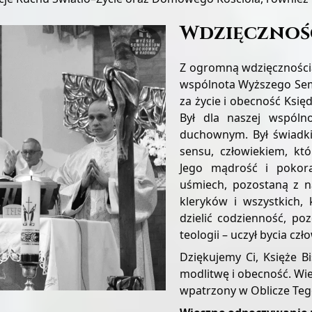
Wdzięcznoś
Z ogromną wdzięczności
wspólnota Wyższego Se
za życie i obecność Księ
Był dla naszej wspóln
duchownym. Był świadk
sensu, człowiekiem, któ
Jego mądrość i pokora
uśmiech, pozostaną z 
kleryków i wszystkich,
dzielić codzienność, poz
teologii – uczył bycia czł
Dziękujemy Ci, Księże B
modlitwę i obecność. Wie
wpatrzony w Oblicze Tego