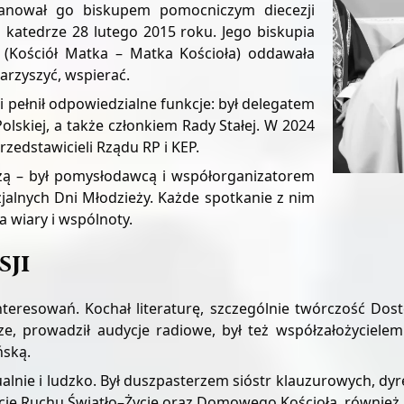
mianował go biskupem pomocniczym diecezji
 katedrze 28 lutego 2015 roku. Jego biskupia
” (Kościół Matka – Matka Kościoła) oddawała
warzyszyć, wspierać.
 pełnił odpowiedzialne funkcje: był delegatem
olskiej, a także członkiem Rady Stałej. W 2024
zedstawicieli Rządu RP i KEP.
eżą – był pomysłodawcą i współorganizatorem
jalnych Dni Młodzieży. Każde spotkanie z nim
 wiary i wspólnoty.
sji
nteresowań. Kochał literaturę, szczególnie twórczość Dost
rze, prowadził audycje radiowe, był też współzałożycie
ńską.
alnie i ludzko. Był duszpasterzem sióstr klauzurowych, dy
ekcje Ruchu Światło–Życie oraz Domowego Kościoła, również 