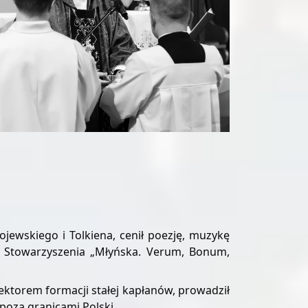
ojewskiego i Tolkiena, cenił poezję, muzykę
lem Stowarzyszenia „Młyńska. Verum, Bonum,
rektorem formacji stałej kapłanów, prowadził
poza granicami Polski.