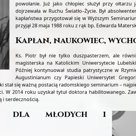
powołanie. Już jako chłopiec służył przy ołtarzu
dojrzewała w Ruchu Światło–Życie. Był absolwente
kapłaństwa przygotował się w Wyższym Seminari
przyjął 28 maja 1988 roku z rąk bp. Edwarda Maters
Kapłan, naukowiec, wyc
Ks. Piotr był nie tylko duszpasterzem, ale rów
magisterska na Katolickim Uniwersytecie Lubelskim
Później kontynuował studia patrystyczne w Rzymie
Augustinianum czy Papieski Uniwersytet Gregor
ski stał się ważną postacią radomskiego seminarium – najpi
ci. W 2014 roku uzyskał tytuł doktora habilitowanego. Za
ą i serdecznością.
m dla młodych i