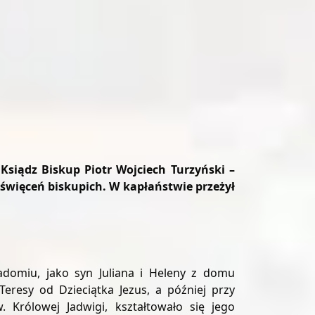
siądz Biskup Piotr Wojciech Turzyński –
cę święceń biskupich. W kapłaństwie przeżył
Radomiu, jako syn Juliana i Heleny z domu
Teresy od Dzieciątka Jezus, a później przy
w. Królowej Jadwigi, kształtowało się jego