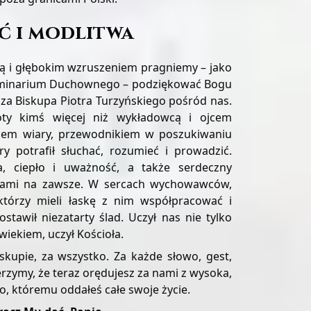
ć i modlitwa
ą i głębokim wzruszeniem pragniemy – jako
minarium Duchownego – podziękować Bogu
dza Biskupa Piotra Turzyńskiego pośród nas.
oty kimś więcej niż wykładowcą i ojcem
iem wiary, przewodnikiem w poszukiwaniu
ry potrafił słuchać, rozumieć i prowadzić.
, ciepło i uważność, a także serdeczny
nami na zawsze. W sercach wychowawców,
 którzy mieli łaskę z nim współpracować i
ostawił niezatarty ślad. Uczył nas nie tylko
owiekiem, uczył Kościoła.
iskupie, za wszystko. Za każde słowo, gest,
rzymy, że teraz orędujesz za nami z wysoka,
, któremu oddałeś całe swoje życie.