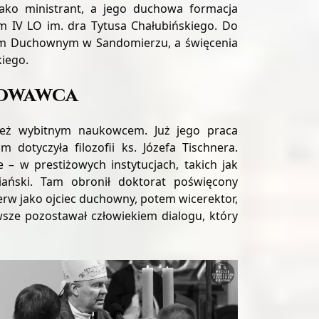
 jako ministrant, a jego duchowa formacja
m IV LO im. dra Tytusa Chałubińskiego. Do
um Duchownym w Sandomierzu, a święcenia
kiego.
howawca
nież wybitnym naukowcem. Już jego praca
 dotyczyła filozofii ks. Józefa Tischnera.
 – w prestiżowych instytucjach, takich jak
iański. Tam obronił doktorat poświęcony
erw jako ojciec duchowny, potem wicerektor,
wsze pozostawał człowiekiem dialogu, który