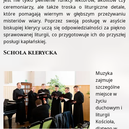
jest nie tylko pełnienie funkcji lektorów, akolitów czy
ceremoniarzy, ale także troska o liturgiczne detale,
które pomagają wiernym w głębszym przeżywaniu
misteriów wiary. Poprzez swoją posługę w asyście
biskupiej klerycy uczą się odpowiedzialności za piękno
sprawowanej liturgii, co przygotowuje ich do przyszłej
posługi kapłańskiej.
Schola klerycka
Muzyka
zajmuje
szczególne
miejsce w
życiu
duchowym i
liturgii
Kościoła,
dlatego w